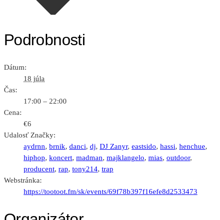
Podrobnosti
Dátum:
18 júla
Čas:
17:00 – 22:00
Cena:
€6
Udalosť Značky:
aydrnn
,
brnik
,
danci
,
dj
,
DJ Zanyr
,
eastsido
,
hassi
,
henchue
,
hiphop
,
koncert
,
madman
,
majklangelo
,
mias
,
outdoor
,
producent
,
rap
,
tony214
,
trap
Webstránka:
https://tootoot.fm/sk/events/69f78b397f16efe8d2533473
Organizátor