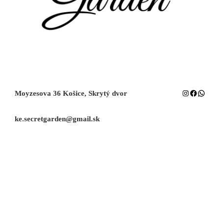
Instagram
Facebook
Whats
Moyzesova 36 Košice, Skrytý dvor
ke.secretgarden@gmail.sk