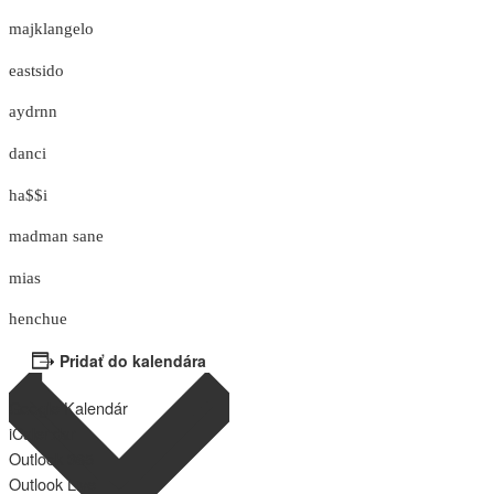
majklangelo
eastsido
aydrnn
danci
ha$$i
madman sane
mias
henchue
Pridať do kalendára
Google Kalendár
iCalendar
Outlook 365
Outlook Live