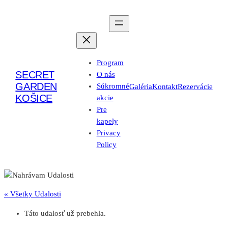
Program
SECRET
O nás
GARDEN
Súkromné
Galéria
Kontakt
Rezervácie
KOŠICE
akcie
Pre
kapely
Privacy
Policy
« Všetky Udalosti
Táto udalosť už prebehla.