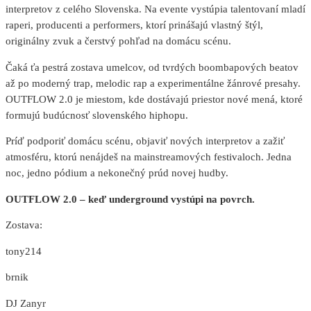
interpretov z celého Slovenska. Na evente vystúpia talentovaní mladí
raperi, producenti a performers, ktorí prinášajú vlastný štýl,
originálny zvuk a čerstvý pohľad na domácu scénu.
Čaká ťa pestrá zostava umelcov, od tvrdých boombapových beatov
až po moderný trap, melodic rap a experimentálne žánrové presahy.
OUTFLOW 2.0 je miestom, kde dostávajú priestor nové mená, ktoré
formujú budúcnosť slovenského hiphopu.
Príď podporiť domácu scénu, objaviť nových interpretov a zažiť
atmosféru, ktorú nenájdeš na mainstreamových festivaloch. Jedna
noc, jedno pódium a nekonečný prúd novej hudby.
OUTFLOW 2.0 – keď underground vystúpi na povrch.
Zostava:
tony214
brnik
DJ Zanyr