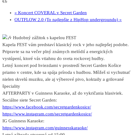
€6
«
Koncert COVERAL v Secret Garden
OUTFLOW 2.0 (To najlepšie z HipHop undergroundu)
»
Hudobný zážitok s kapelou FEST
Kapela FEST vám predstaví klasický rock v jeho najlepšej podobe.
Pripravte sa na večer plný známych melódií a energických
vystúpení, ktoré vás vtiahnu do sveta rockovej hudby.
Letný koncert pod hviezdami v prostredí Secret Garden Košice
priamo v centre, kde sa spája príroda s hudbou. Môžeš si vychutnať
nielen skvelú muziku, ale aj výberové pivo, koktaily a grilované
špeciality
AFTERPARTY v Guinness Karaoke, až do vykričania hlasiviek.
Sociálne siete Secret Garden:
https://www.facebook.com/secretgardenkosice/
https://www.instagram.com/secretgardenkosice/
IG Guinness Karaoke:
https://www.instagram.com/guinnesskaraoke/
Letná záhrada otvorená od 15:00