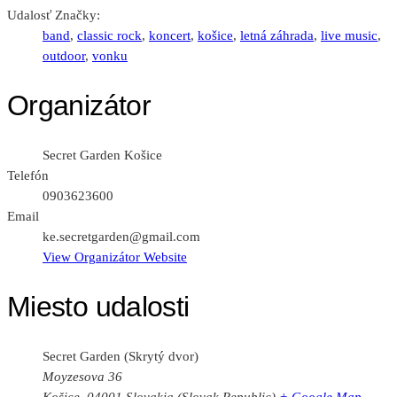
Udalosť Značky:
band
,
classic rock
,
koncert
,
košice
,
letná záhrada
,
live music
,
outdoor
,
vonku
Organizátor
Secret Garden Košice
Telefón
0903623600
Email
ke.secretgarden@gmail.com
View Organizátor Website
Miesto udalosti
Secret Garden (Skrytý dvor)
Moyzesova 36
Košice
,
04001
Slovakia (Slovak Republic)
+ Google Map