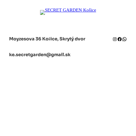
Instagram
Facebook
Whats
Moyzesova 36 Košice, Skrytý dvor
ke.secretgarden@gmail.sk