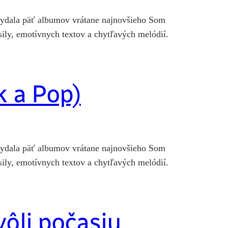
a vydala päť albumov vrátane najnovšieho Som
sily, emotívnych textov a chytľavých melódií.
k a Pop)
a vydala päť albumov vrátane najnovšieho Som
sily, emotívnych textov a chytľavých melódií.
vôli počasiu