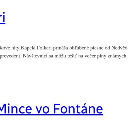
i
olkové hity Kapela Folkeri prináša obľúbené piesne od Nedvě
revedení. Návštevníci sa môžu tešiť na večer plný známych m
Mince vo Fontáne