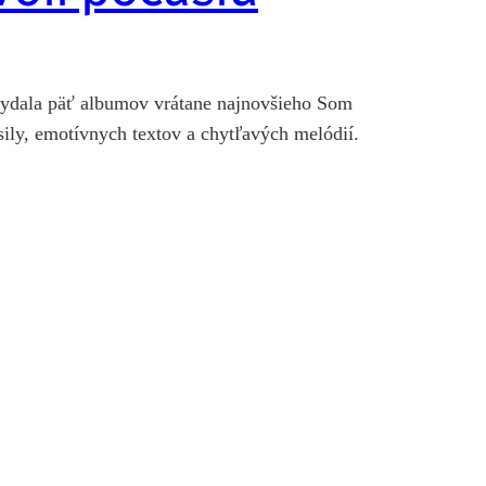
a vydala päť albumov vrátane najnovšieho Som
sily, emotívnych textov a chytľavých melódií.