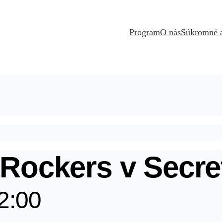
Program
O nás
Súkromné 
 Rockers v Secre
2:00