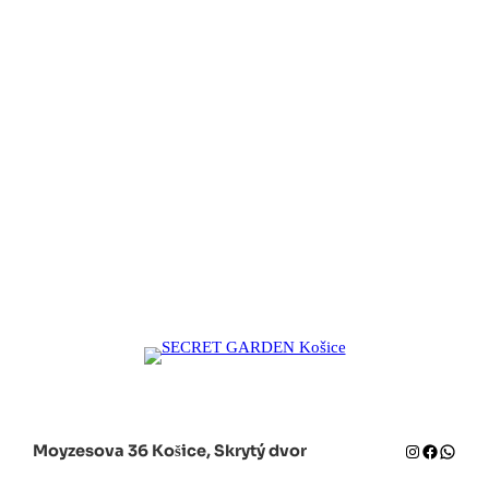
Instagram
Facebook
Whats
Moyzesova 36 Košice, Skrytý dvor