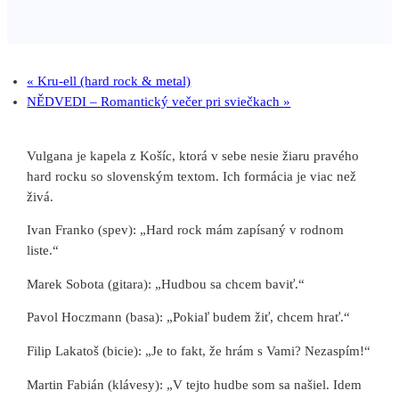
«
Kru-ell (hard rock & metal)
NĚDVEDI – Romantický večer pri sviečkach
»
Vulgana je kapela z Košíc, ktorá v sebe nesie žiaru pravého
hard rocku so slovenským textom. Ich formácia je viac než
živá.
Ivan Franko (spev): „Hard rock mám zapísaný v rodnom
liste.“
Marek Sobota (gitara): „Hudbou sa chcem baviť.“
Pavol Hoczmann (basa): „Pokiaľ budem žiť, chcem hrať.“
Filip Lakatoš (bicie): „Je to fakt, že hrám s Vami? Nezaspím!“
Martin Fabián (klávesy): „V tejto hudbe som sa našiel. Idem