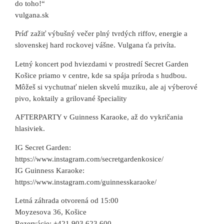
do toho!“
vulgana.sk
Príď zažiť výbušný večer plný tvrdých riffov, energie a
slovenskej hard rockovej vášne. Vulgana ťa privíta.
Letný koncert pod hviezdami v prostredí Secret Garden
Košice priamo v centre, kde sa spája príroda s hudbou.
Môžeš si vychutnať nielen skvelú muziku, ale aj výberové
pivo, koktaily a grilované špeciality
AFTERPARTY v Guinness Karaoke, až do vykričania
hlasiviek.
IG Secret Garden:
https://www.instagram.com/secretgardenkosice/
IG Guinness Karaoke:
https://www.instagram.com/guinnesskaraoke/
Letná záhrada otvorená od 15:00
Moyzesova 36, Košice
Rezervácie: +421 903 623 600