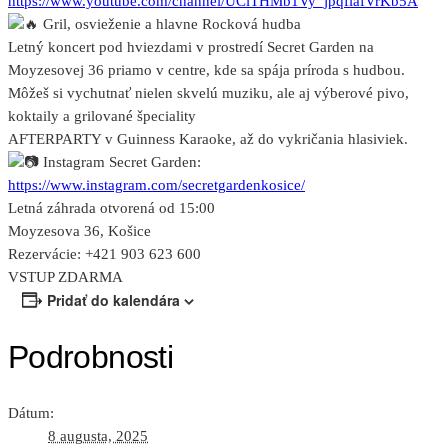
https://www.youtube.com/channel/UCiTHMb1Vy_jpqfiafVrKb5A
Gril, osvieženie a hlavne Rocková hudba
Letný koncert pod hviezdami v prostredí Secret Garden na
Moyzesovej 36 priamo v centre, kde sa spája príroda s hudbou.
Môžeš si vychutnať nielen skvelú muziku, ale aj výberové pivo,
koktaily a grilované špeciality
AFTERPARTY v Guinness Karaoke, až do vykričania hlasiviek.
Instagram Secret Garden:
https://www.instagram.com/secretgardenkosice/
Letná záhrada otvorená od 15:00
Moyzesova 36, Košice
Rezervácie: +421 903 623 600
VSTUP ZDARMA
Pridať do kalendára
Podrobnosti
Dátum:
8 augusta, 2025