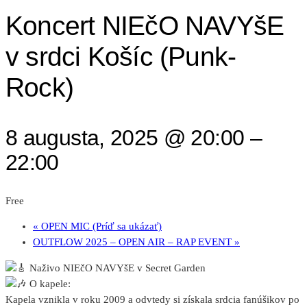
Koncert NIEčO NAVYšE
v srdci Košíc (Punk-
Rock)
8 augusta, 2025 @ 20:00
–
22:00
Free
«
OPEN MIC (Príď sa ukázať)
OUTFLOW 2025 – OPEN AIR – RAP EVENT
»
Naživo NIEčO NAVYšE v Secret Garden
O kapele:
Kapela vznikla v roku 2009 a odvtedy si získala srdcia fanúšikov po