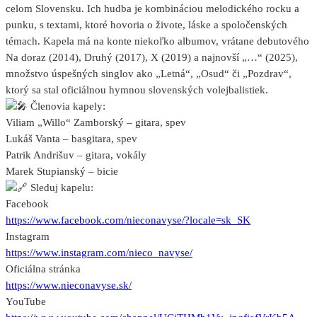
celom Slovensku. Ich hudba je kombináciou melodického rocku a
punku, s textami, ktoré hovoria o živote, láske a spoločenských
témach. Kapela má na konte niekoľko albumov, vrátane debutového
Na doraz (2014), Druhý (2017), X (2019) a najnovší „…“ (2025),
množstvo úspešných singlov ako „Letná“, „Osud“ či „Pozdrav“,
ktorý sa stal oficiálnou hymnou slovenských volejbalistiek.
Členovia kapely:
Viliam „Willo“ Zamborský – gitara, spev
Lukáš Vanta – basgitara, spev
Patrik Andrišuv – gitara, vokály
Marek Stupianský – bicie
Sleduj kapelu:
Facebook
https://www.facebook.com/nieconavyse/?locale=sk_SK
Instagram
https://www.instagram.com/nieco_navyse/
Oficiálna stránka
https://www.nieconavyse.sk/
YouTube