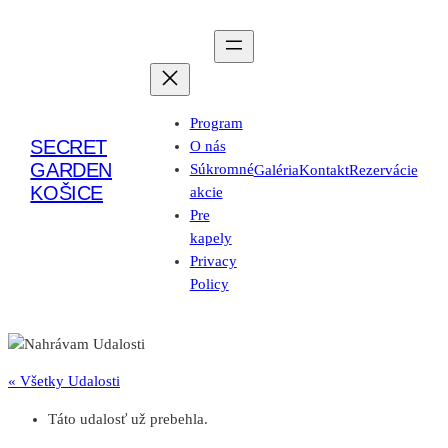
Program
SECRET
O nás
GARDEN
Súkromné
Galéria
Kontakt
Rezervácie
KOŠICE
akcie
Pre
kapely
Privacy
Policy
« Všetky Udalosti
Táto udalosť už prebehla.