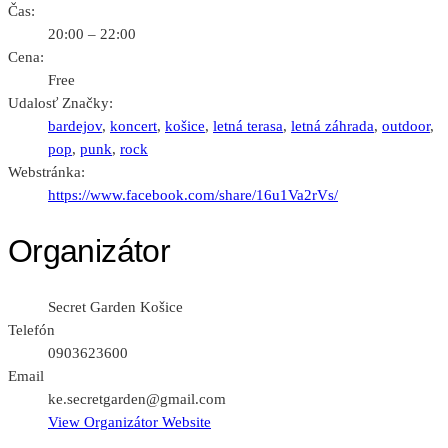
Čas:
20:00 – 22:00
Cena:
Free
Udalosť Značky:
bardejov
,
koncert
,
košice
,
letná terasa
,
letná záhrada
,
outdoor
,
pop
,
punk
,
rock
Webstránka:
https://www.facebook.com/share/16u1Va2rVs/
Organizátor
Secret Garden Košice
Telefón
0903623600
Email
ke.secretgarden@gmail.com
View Organizátor Website