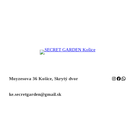
Instagram
Facebook
Whats
Moyzesova 36 Košice, Skrytý dvor
ke.secretgarden@gmail.sk