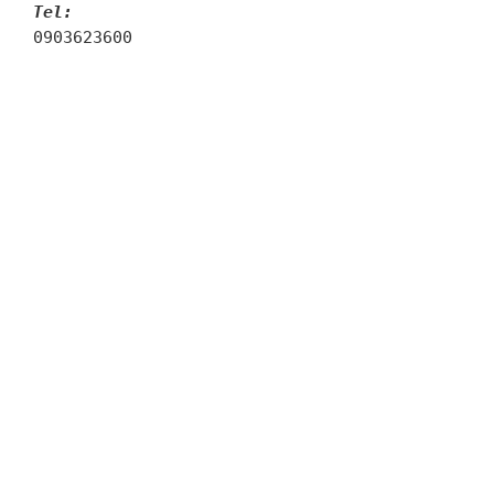
Tel:
0903623600