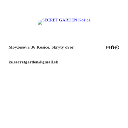
Instagram
Facebook
Whats
Moyzesova 36 Košice, Skrytý dvor
ke.secretgarden@gmail.sk