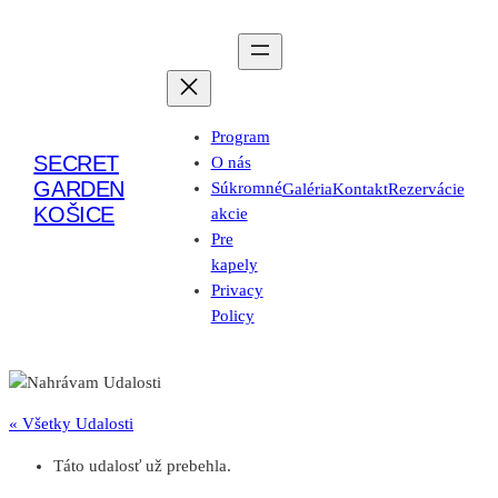
Program
SECRET
O nás
GARDEN
Súkromné
Galéria
Kontakt
Rezervácie
KOŠICE
akcie
Pre
kapely
Privacy
Policy
« Všetky Udalosti
Táto udalosť už prebehla.