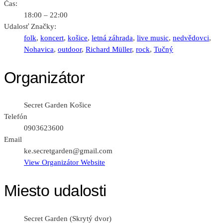
Čas:
18:00 – 22:00
Udalosť Značky:
folk
,
koncert
,
košice
,
letná záhrada
,
live music
,
nedvědovci
,
Nohavica
,
outdoor
,
Richard Müller
,
rock
,
Tučný
Organizátor
Secret Garden Košice
Telefón
0903623600
Email
ke.secretgarden@gmail.com
View Organizátor Website
Miesto udalosti
Secret Garden (Skrytý dvor)