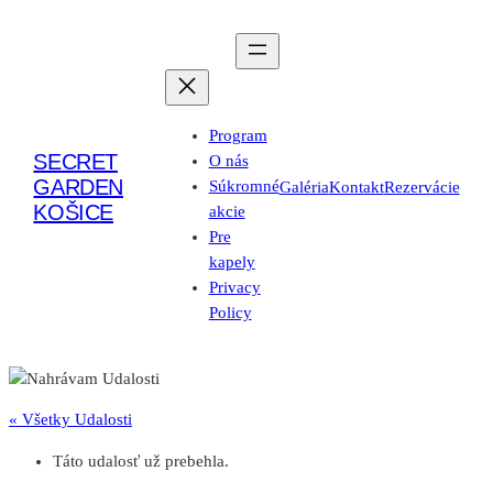
Program
SECRET
O nás
GARDEN
Súkromné
Galéria
Kontakt
Rezervácie
KOŠICE
akcie
Pre
kapely
Privacy
Policy
« Všetky Udalosti
Táto udalosť už prebehla.