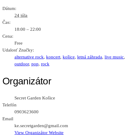
Dátum:
24 júla
Čas:
18:00 – 22:00
Cena:
Free
Udalosť Značky:
alternative rock
,
koncert
,
košice
,
letná záhrada
,
live music
,
outdoor
,
pop
,
rock
Organizátor
Secret Garden Košice
Telefón
0903623600
Email
ke.secretgarden@gmail.com
View Organizátor Website