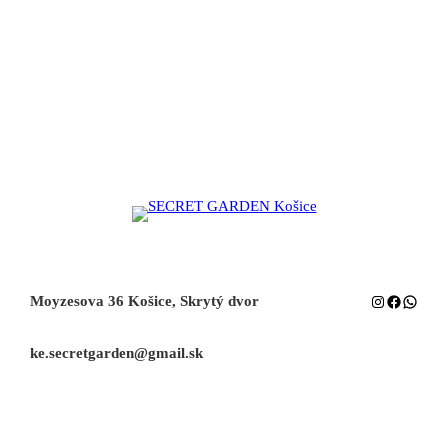
Instagram
Facebook
Whats
Moyzesova 36 Košice, Skrytý dvor
ke.secretgarden@gmail.sk