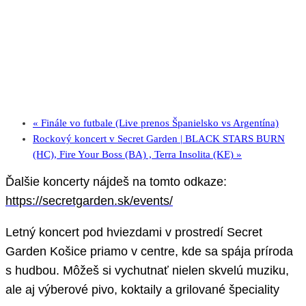
«
Finále vo futbale (Live prenos Španielsko vs Argentína)
Rockový koncert v Secret Garden | BLACK STARS BURN
(HC), Fire Your Boss (BA) , Terra Insolita (KE)
»
Ďalšie koncerty nájdeš na tomto odkaze:
https://secretgarden.sk/events/
Letný koncert pod hviezdami v prostredí Secret
Garden Košice priamo v centre, kde sa spája príroda
s hudbou. Môžeš si vychutnať nielen skvelú muziku,
ale aj výberové pivo, koktaily a grilované špeciality