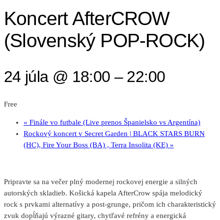
Koncert AfterCROW
(Slovenský POP-ROCK)
24 júla @ 18:00
–
22:00
Free
«
Finále vo futbale (Live prenos Španielsko vs Argentína)
Rockový koncert v Secret Garden | BLACK STARS BURN
(HC), Fire Your Boss (BA) , Terra Insolita (KE)
»
Pripravte sa na večer plný modernej rockovej energie a silných
autorských skladieb. Košická kapela AfterCrow spája melodický
rock s prvkami alternatívy a post-grunge, pričom ich charakteristický
zvuk dopĺňajú výrazné gitary, chytľavé refrény a energická